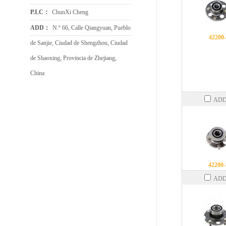
P.I.C：
ChunXi Cheng
ADD：
N.º 66, Calle Qiangyuan, Pueblo
42200
de Sanjie, Ciudad de Shengzhou, Ciudad
de Shaoxing, Provincia de Zhejiang,
China
ADD
42200
ADD