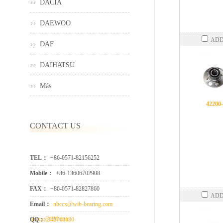
DACIA
DAEWOO
ADD
DAF
DAIHATSU
Más
42200
CONTACT US
TEL：
+86-0571-82156252
Mobile：
+86-13606702908
FAX：
+86-0571-82827860
ADD
Email：
nbccx@wib-bearing.com
nbccx@126.com
QQ：
349763130