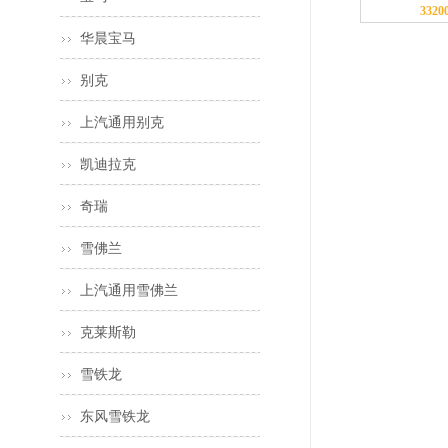
3320
华晨宝马
别克
上汽通用别克
凯迪拉克
奇瑞
雪佛兰
上汽通用雪佛兰
克莱斯勒
雪铁龙
东风雪铁龙